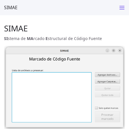
SIMAE
SIMAE
SI
stema de
MA
rcado
E
structural de Código Fuente